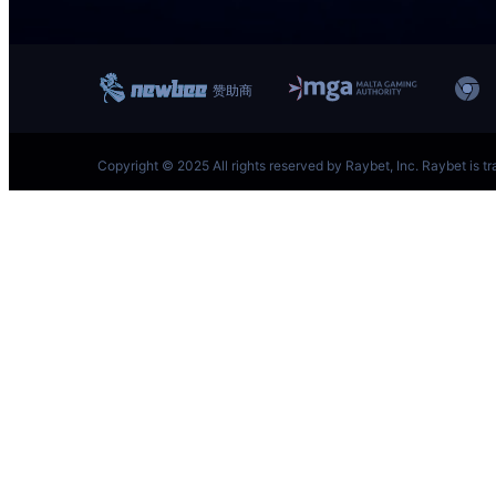
跳
至
内
容